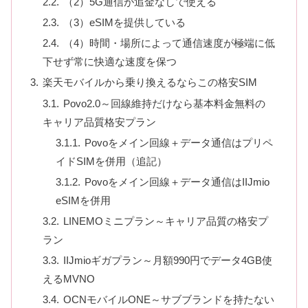
（2）5G通信が追金なしで使える
（3）eSIMを提供している
（4）時間・場所によって通信速度が極端に低
下せず常に快適な速度を保つ
楽天モバイルから乗り換えるならこの格安SIM
Povo2.0～回線維持だけなら基本料金無料の
キャリア品質格安プラン
Povoをメイン回線＋データ通信はプリペ
イドSIMを併用（追記）
Povoをメイン回線＋データ通信はIIJmio
eSIMを併用
LINEMOミニプラン～キャリア品質の格安プ
ラン
IIJmioギガプラン～月額990円でデータ4GB使
えるMVNO
OCNモバイルONE～サブブランドを持たない