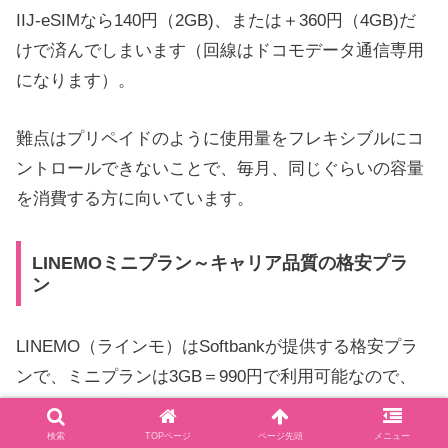
IIJ-eSIMなら140円（2GB)、または＋360円（4GB)だ
けで済んでしまいます（回線はドコモデータ通信専用
になります）。
難点はプリペイドのように使用量をフレキシブルにコ
ントロールできないことで、毎月、同じぐらいの容量
を消費する方に向いています。
LINEMOミニプラン～キャリア品質の格安プラ
ン
LINEMO（ラインモ）はSoftbankが提供する格安プラ
ンで、ミニプランは3GB＝990円で利用可能なので、
『月間データ容量3GBを1,000円以下』の条件を満たし
ます。
検索
TOPページ
ページ先頭
メニュー