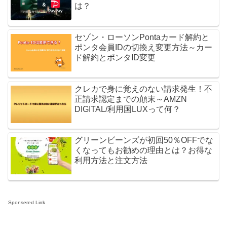
は？
セゾン・ローソンPontaカード解約と
ポンタ会員IDの切換え変更方法～カー
ド解約とポンタID変更
クレカで身に覚えのない請求発生！不
正請求認定までの顛末～AMZN
DIGITAL/利用国LUXって何？
グリーンビーンズが初回50％OFFでな
くなってもお勧めの理由とは？お得な
利用方法と注文方法
Sponsered Link