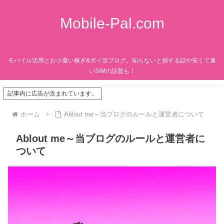
Mobile-Pal.com
モバイル活用とお小遣い稼ぎ&ポイ活ブログ。知らないと損する話や安くて速
いSIMの話題も！
記事内に広告が含まれています。
ホーム
Ablout me～当ブログのルールと運営者について
Ablout me～当ブログのルールと運営者に
ついて