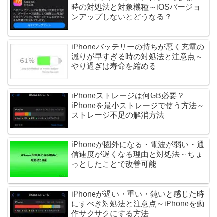
時の対処法と対象機種～iOSバージョ
ンアップしないとどうなる？
iPhoneバッテリーの持ちが悪く充電の
減りが早すぎる時の対処法と注意点～
やり過ぎは寿命を縮める
iPhoneストレージは何GB必要？
iPhoneを最小ストレージで使う方法～
ストレージ不足の解消方法
iPhoneが圏外になる・電波が弱い・通
信速度が遅くなる理由と対処法～ちょ
っとしたことで改善可能
iPhoneが遅い・重い・鈍いと感じた時
にすべき対処法と注意点～iPhoneを動
作サクサクにする方法