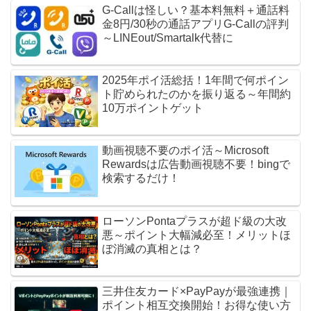
G-Callは怪しい？基本料無料＋通話料
金8円/30秒の通話アプリG-Callの評判
～LINEout/Smartalk代替に
2025年ポイ活総括！1年間で何ポイン
ト貯められたのかを振り返る～年間約
10万ポイントゲット
動画視聴不要のポイ活～Microsoft
Rewardsは広告動画視聴不要！bingで
検索するだけ！
ローソンPontaプラスが超ド級の大改
悪～ポイント大幅減必至！メリットほ
ぼ消滅の真相とは？
三井住友カード×PayPayが最強連携｜
ポイント相互交換開始！お得な使い方