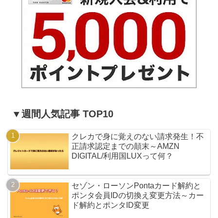
▼週間人気記事 TOP10
クレカで身に覚えのない請求発生！不
正請求認定までの顛末～AMZN
DIGITAL/利用国LUXって何？
セゾン・ローソンPontaカード解約と
ポンタ会員IDの切換え変更方法～カー
ド解約とポンタID変更