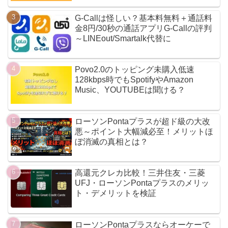
G-Callは怪しい？基本料無料＋通話料
金8円/30秒の通話アプリG-Callの評判
～LINEout/Smartalk代替に
Povo2.0のトッピング未購入低速
128kbps時でもSpotifyやAmazon
Music、YOUTUBEは聞ける？
ローソンPontaプラスが超ド級の大改
悪～ポイント大幅減必至！メリットほ
ぼ消滅の真相とは？
高還元クレカ比較！三井住友・三菱
UFJ・ローソンPontaプラスのメリッ
ト・デメリットを検証
ローソンPontaプラスならオーケーで