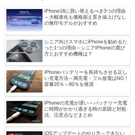
iPhone16に買い替えるべき3つの理由
～大幅進化も価格据え置き値上げなし
の無印モデルがおすすめ
シニア向けスマホにiPhoneを勧めるた
った1つの理由～シニアiPhoneの選び
方とおすすめ機種は？
iPhoneバッテリーを長持ちさせる正し
い充電方法～満充電・フル放電はNG！
容量20％～80％を推奨
iPhoneの充電が遅い～バッテリー充電
に時間がかかり過ぎる時の原因と対処
法、注意点などまとめ
iOSアップデートのやり方～できない