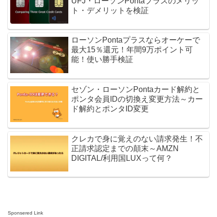
UFJ・ローソンPontaプラスのメリッ
ト・デメリットを検証
ローソンPontaプラスならオーケーで
最大15％還元！年間9万ポイント可
能！使い勝手検証
セゾン・ローソンPontaカード解約と
ポンタ会員IDの切換え変更方法～カー
ド解約とポンタID変更
クレカで身に覚えのない請求発生！不
正請求認定までの顛末～AMZN
DIGITAL/利用国LUXって何？
Sponsered Link