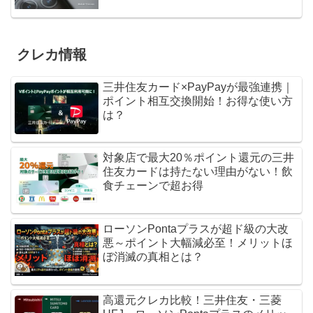
クレカ情報
三井住友カード×PayPayが最強連携｜
ポイント相互交換開始！お得な使い方
は？
対象店で最大20％ポイント還元の三井
住友カードは持たない理由がない！飲
食チェーンで超お得
ローソンPontaプラスが超ド級の大改
悪～ポイント大幅減必至！メリットほ
ぼ消滅の真相とは？
高還元クレカ比較！三井住友・三菱