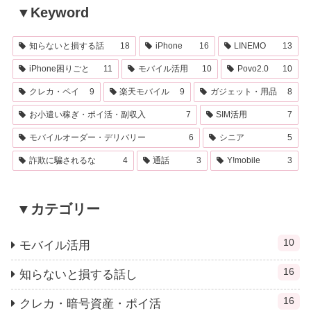
▼Keyword
知らないと損する話
18
iPhone
16
LINEMO
13
iPhone困りごと
11
モバイル活用
10
Povo2.0
10
クレカ・ペイ
9
楽天モバイル
9
ガジェット・用品
8
お小遣い稼ぎ・ポイ活・副収入
7
SIM活用
7
モバイルオーダー・デリバリー
6
シニア
5
詐欺に騙されるな
4
通話
3
Y!mobile
3
▼カテゴリー
10
モバイル活用
16
知らないと損する話し
16
クレカ・暗号資産・ポイ活